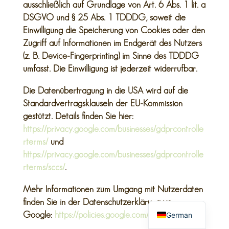
ausschließlich auf Grundlage von Art. 6 Abs. 1 lit. a
DSGVO und § 25 Abs. 1 TDDDG, soweit die
Einwilligung die Speicherung von Cookies oder den
Zugriff auf Informationen im Endgerät des Nutzers
(z. B. Device-Fingerprinting) im Sinne des TDDDG
umfasst. Die Einwilligung ist jederzeit widerrufbar.
Die Datenübertragung in die USA wird auf die
Standardvertragsklauseln der EU-Kommission
gestützt. Details finden Sie hier:
https://privacy.google.com/businesses/gdprcontrolle
rterms/
und
https://privacy.google.com/businesses/gdprcontrolle
rterms/sccs/
.
Mehr Informationen zum Umgang mit Nutzerdaten
English
finden Sie in der Datenschutzerklärung von
German
Google:
https://policies.google.com/privacy?hl=de
.